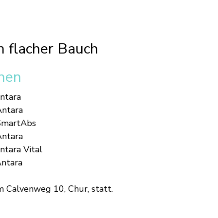
n flacher Bauch
nen
ntara
ntara
SmartAbs
ntara
ntara Vital
Antara
m Calvenweg 10, Chur, statt.