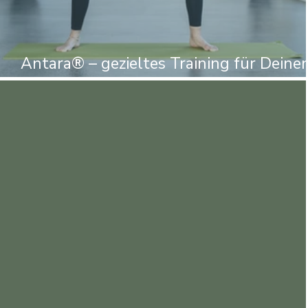
Antara® – gezieltes Training für Deine
Rücken ✨